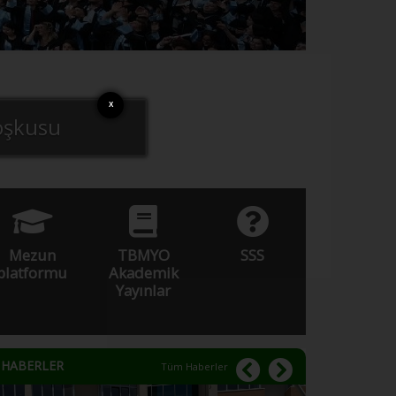
X
oşkusu
Mezun
TBMYO
SSS
platformu
Akademik
Yayınlar
HABERLER
Tüm Haberler