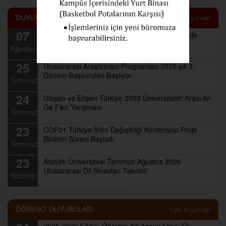
DUYURULAR
Tüm Duyurular
07
COP31 Türkiye İklim Değişikliği Konferansı Proje
Bildirim Süresi 11 Ağustos'a Kadar Uzatıldı
Ağustos
25
Uluslararası Araştırmacı Programları 2026 yılı 3.
Dönem Başvuruları Başlıyor
Temmuz
24
Ulaşan ve Erişen Türkiye 2053 Üniversiteler Arası Ar-
Ge Fikir Yarışması
Temmuz
23
COP31 Türkiye İklim Değişikliği Konferansı Proje
Bildirim Süreci Başladı
Temmuz
23
Atatürk Üniversitesi Temmuz-Ağustos 2026
Uluslararası Dil Sınavları Takvimi
Haziran
ÖĞRENCİ DUYURULARI
Tüm Duyurular
2025-2026 Eğitim Öğretim Yılı Azami Süre/ Ek