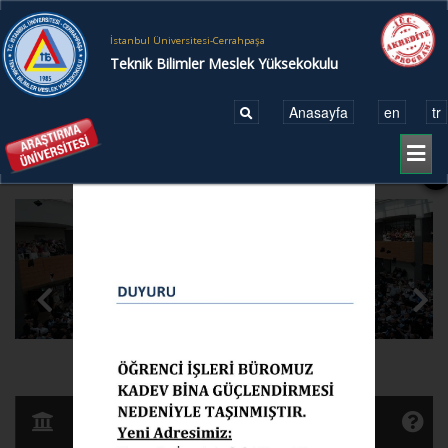
İstanbul Üniversitesi-Cerrahpaşa
Teknik Bilimler Meslek Yüksekokulu
Anasayfa
en
tr
Toggl
naviga
X
●
●
●
●
●
●