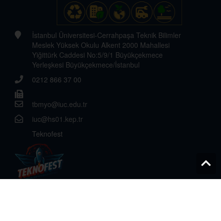
İstanbul Üniversitesi-Cerrahpaşa Teknik Bilimler
Meslek Yüksek Okulu Alkent 2000 Mahallesi
Yiğittürk Caddesi No:5/9/1 Büyükçekmece
Yerleşkesi Büyükçekmece/İstanbul
0212 866 37 00
tbmyo@iuc.edu.tr
iuc@hs01.kep.tr
Teknofest
© 2026 Her hakkı İstanbul Üniversitesi-Cerrahpaşa'ya aittir.