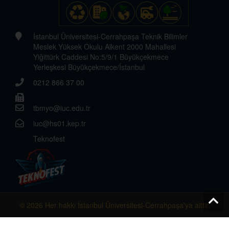
İstanbul Üniversitesi-Cerrahpaşa Teknik Bilimler
Meslek Yüksek Okulu Alkent 2000 Mahallesi
Yiğittürk Caddesi No:5/9/1 Büyükçekmece
Yerleşkesi Büyükçekmece/İstanbul
0212 866 37 00
tbmyo@iuc.edu.tr
iuc@hs01.kep.tr
Teknofest
© 2026 Her hakkı İstanbul Üniversitesi-Cerrahpaşa'ya aittir.