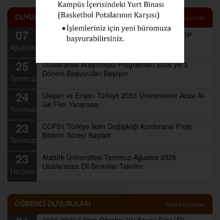
DUYURULAR
Tüm Duyurular
07
COP31 Türkiye İklim Değişikliği Konferansı Proje
Bildirim Süresi 11 Ağustos'a Kadar Uzatıldı
Ağustos
25
Uluslararası Araştırmacı Programları 2026 yılı 3.
Dönem Başvuruları Başlıyor
Temmuz
24
Ulaşan ve Erişen Türkiye 2053 Üniversiteler Arası Ar-
Ge Fikir Yarışması
Temmuz
23
COP31 Türkiye İklim Değişikliği Konferansı Proje
Bildirim Süreci Başladı
Temmuz
23
Atatürk Üniversitesi Temmuz-Ağustos 2026
Uluslararası Dil Sınavları Takvimi
Haziran
ÖĞRENCİ DUYURULARI
Tüm Duyurular
2025-2026 Eğitim Öğretim Yılı Azami Süre/ Ek