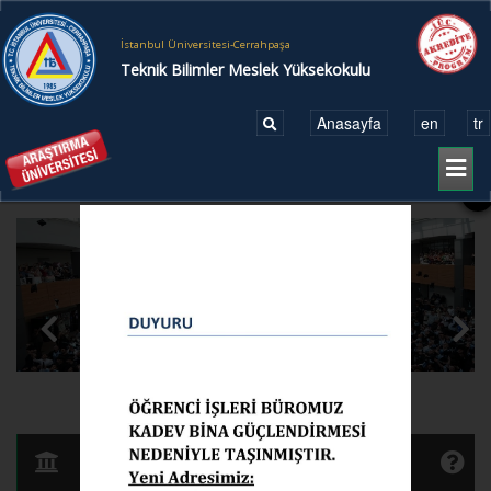
İstanbul Üniversitesi-Cerrahpaşa
Teknik Bilimler Meslek Yüksekokulu
Anasayfa
en
tr
Toggl
naviga
X
●
●
●
●
●
●